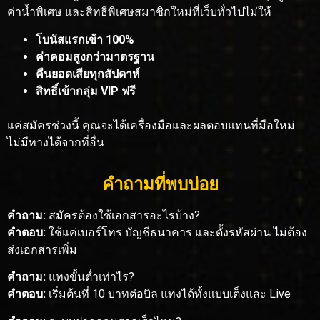
ค่าน้ำพิเศษ และสิทธิพิเศษสมาชิกใหม่ที่เว็บทั่วไปไม่ให้
โบนัสแรกเข้า 100%
ค่าคอมสูงกว่ามาตรฐาน
คืนยอดเสียทุกสัปดาห์
สิทธิ์เข้ากลุ่ม VIP ฟรี
แค่สมัครช่วงนี้ คุณจะได้เครื่องมือและผลตอบแทนที่มือใหม่
ไม่มีทางได้จากที่อื่น
คำถามที่พบบ่อย
คำถาม:
สมัครต้องใช้เอกสารอะไรบ้าง?
คำตอบ:
ใช้แค่เบอร์โทร บัญชีธนาคาร และตั้งรหัสผ่าน ไม่ต้อง
ส่งเอกสารเพิ่ม
คำถาม:
แทงขั้นต่ำเท่าไร?
คำตอบ:
เริ่มต้นที่ 10 บาทต่อบิล แทงได้ทั้งแบบเต็งและ Live