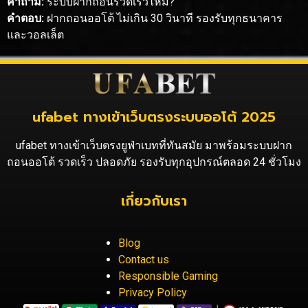
คำถาม:
ระบบฝากถอนรวดเร็วไหม?
คำตอบ:
ฝากถอนออโต้ ไม่เกิน 30 วินาที รองรับทุกธนาคาร
และวอลเล็ต
ufabet ทางเข้าเว็บตรงระบบออโต้ 2025
ufabet ทางเข้าเว็บตรงยูฟ่าเบทที่ทันสมัย มาพร้อมระบบฝาก
ถอนออโต้ รวดเร็ว ปลอดภัย รองรับทุกอุปกรณ์ตลอด 24 ชั่วโมง
เกี่ยวกับเรา
Blog
Contact us
Responsible Gaming
Privacy Policy