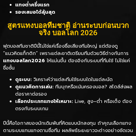
แทงต่ำครึ่งแรก
รองเสมอได้ลุ้นสุด
สูตรแทงบอลทีมชาติ อ่านระบบก่อนบวก
จริง บอลโลก 2026
ฟุตบอลทีมชาติปีนี้ไม่ใช่แค่เรื่องชื่อเสียงทีมใหญ่ แต่ต้องดู
“แนวคิดแท็กติก” เพราะแต่ละชาติเตรียมทีมด้วยวิธีต่างกันการ
แทงบอลโลก2026
ให้แม่นขึ้น ต้องอิงกับระบบที่ทีมใช้ ไม่ใช่แค่
ชื่อชั้น
ดูระบบ:
วิเคราะห์ว่าแต่ละทีมใช้ระบบใดในแต่ละนัด
ดูแนวคิดการเล่น:
ทีมบุกหรือเน้นครองบอล? สไตล์ส่งผล
ต่อราคาต่อรอง
เลือกประเภทแทงให้เหมาะ:
Live, สูง–ต่ำ หรือเต็ง ต้อง
ตรงกับระบบเกม
ปีนี้คือโอกาสของนักเดิมพันที่คิดแบบนักลงทุน ถ้าคุณเลือกแทง
ตามระบบแทนแทงตามชื่อทีม ผลลัพธ์ระยะยาวจะต่างอย่างชัดเจน