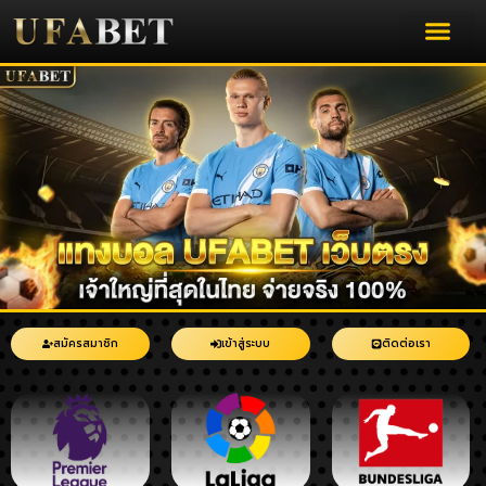
สมัครสมาชิก
เข้าสู่ระบบ
ติดต่อเรา