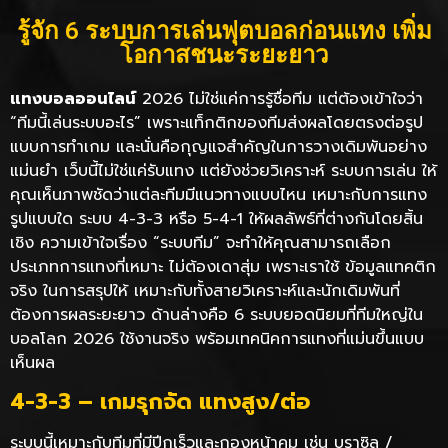
รู้จัก 6 ระบบการเล่นฟุตบอลก่อนแทง เพิ่ม
โอกาสชนะระยะยาว
แทงบอลออนไลน์
2026 ไม่ใช่แค่การรู้ชื่อทีม แต่ต้องเข้าใจว่า
“ทีมนี้เล่นระบบอะไร” เพราะแท็กติกของทีมส่งผลโดยตรงต่อรูป
แบบการทำเกม และนั่นคือกุญแจสำคัญในการวางเดิมพันอย่าง
แม่นยำ เว็บนี้ไม่ใช่แค่รับแทง แต่ยังช่วยวิเคราะห์ ระบบการเล่น ให้
คุณเห็นภาพชัดว่าแต่ละทีมมีแนวทางแบบไหน เหมาะกับการแทง
รูปแบบใด ระบบ 4-3-3 หรือ 5-4-1 ให้ผลลัพธ์ที่ต่างกันโดยสิ้น
เชิง ความเข้าใจเรื่อง “ระบบทีม” จะทำให้คุณสามารถเลือก
ประเภทการแทงที่เหมาะ ไม่ต้องเดาสุ่ม เพราะเราใช้ ข้อมูลแทคติก
จริง ในการสรุปให้ เหมาะกับทั้งสายวิเคราะห์และนักเดิมพันที่
ต้องการผลระยะยาว ด้านล่างคือ 6 ระบบยอดนิยมที่ทีมใหญ่ใน
บอลโลก 2026 ใช้งานจริง พร้อมเทคนิคการแทงที่แม่นขึ้นแบบ
เห็นผล
4-3-3 – เกมรุกจัด แทงสูง/ต่อ
ระบบนี้เหมาะกับทีมที่มีปีกเร็วและกองหน้าคม เช่น บราซิล /