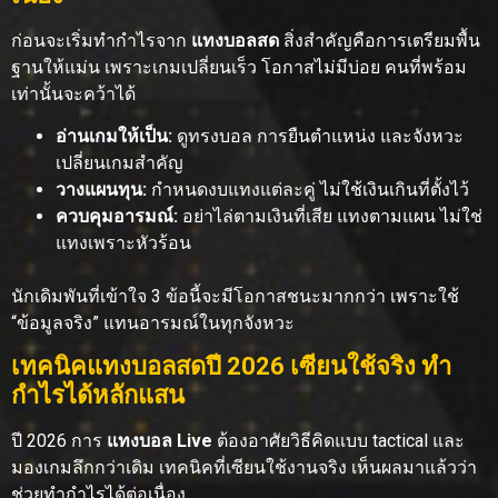
ก่อนจะเริ่มทำกำไรจาก
แทงบอลสด
สิ่งสำคัญคือการเตรียมพื้น
ฐานให้แม่น เพราะเกมเปลี่ยนเร็ว โอกาสไม่มีบ่อย คนที่พร้อม
เท่านั้นจะคว้าได้
อ่านเกมให้เป็น:
ดูทรงบอล การยืนตำแหน่ง และจังหวะ
เปลี่ยนเกมสำคัญ
วางแผนทุน:
กำหนดงบแทงแต่ละคู่ ไม่ใช้เงินเกินที่ตั้งไว้
ควบคุมอารมณ์:
อย่าไล่ตามเงินที่เสีย แทงตามแผน ไม่ใช่
แทงเพราะหัวร้อน
นักเดิมพันที่เข้าใจ 3 ข้อนี้จะมีโอกาสชนะมากกว่า เพราะใช้
“ข้อมูลจริง” แทนอารมณ์ในทุกจังหวะ
เทคนิคแทงบอลสดปี 2026 เซียนใช้จริง ทำ
กำไรได้หลักแสน
ปี 2026 การ
แทงบอล Live
ต้องอาศัยวิธีคิดแบบ tactical และ
มองเกมลึกกว่าเดิม เทคนิคที่เซียนใช้งานจริง เห็นผลมาแล้วว่า
ช่วยทำกำไรได้ต่อเนื่อง