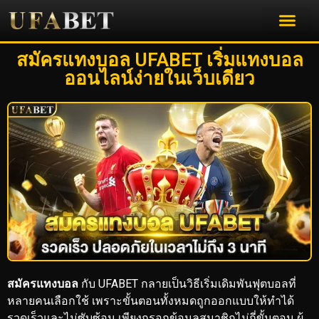
สมัครแทงบอล UFABET เริ่มแทงบอล
ออนไลน์ง่ายในเว็บเดียว
สมัครแทงบอล
กับ UFABET กลายเป็นวิธีเริ่มเดิมพันฟุตบอลที่
หลายคนเลือกใช้ เพราะขั้นตอนทั้งหมดถูกออกแบบให้ทำได้
รวดเร็วและไม่ซับซ้อน เพียงกรอกข้อมูลสมาชิกไม่กี่ขั้นตอน ผู้