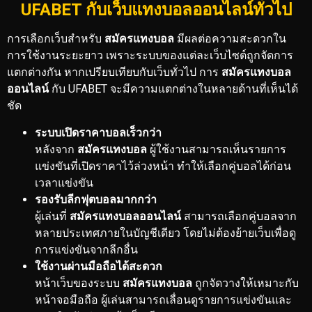
UFABET กับเว็บแทงบอลออนไลน์ทั่วไป
การเลือกเว็บสำหรับ
สมัครแทงบอล
มีผลต่อความสะดวกใน
การใช้งานระยะยาว เพราะระบบของแต่ละเว็บไซต์ถูกจัดการ
แตกต่างกัน หากเปรียบเทียบกับเว็บทั่วไป การ
สมัครแทงบอล
ออนไลน์
กับ UFABET จะมีความแตกต่างในหลายด้านที่เห็นได้
ชัด
ระบบเปิดราคาบอลเร็วกว่า
หลังจาก
สมัครแทงบอล
ผู้ใช้งานสามารถเห็นรายการ
แข่งขันที่เปิดราคาไว้ล่วงหน้า ทำให้เลือกคู่บอลได้ก่อน
เวลาแข่งขัน
รองรับลีกฟุตบอลมากกว่า
ผู้เล่นที่
สมัครแทงบอลออนไลน์
สามารถเลือกคู่บอลจาก
หลายประเทศภายในบัญชีเดียว โดยไม่ต้องย้ายเว็บเพื่อดู
การแข่งขันจากลีกอื่น
ใช้งานผ่านมือถือได้สะดวก
หน้าเว็บของระบบ
สมัครแทงบอล
ถูกจัดวางให้เหมาะกับ
หน้าจอมือถือ ผู้เล่นสามารถเลื่อนดูรายการแข่งขันและ