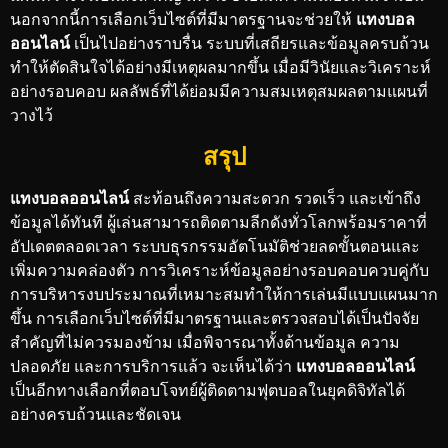
นอกจากนี้การเลือกเว็บไซต์ที่มีมาตรฐานจะช่วยให้
แทงบอล
ออนไลน์
เป็นไปอย่างราบรื่น ระบบที่เสถียรและข้อมูลครบถ้วน
ทำให้ตัดสินใจได้อย่างมีเหตุผลมากขึ้น เมื่อมีวินัยและวิเคราะห์
อย่างรอบคอบ ผลลัพธ์ที่ได้ย่อมมีความสมเหตุสมผลตามแผนที่
วางไว้
สรุป
แทงบอลออนไลน์
สะท้อนถึงความสะดวก รวดเร็ว และเข้าถึง
ข้อมูลได้ทันที ผู้เล่นสามารถติดตามลีกดังทั่วโลกพร้อมราคาที่
อัปเดตตลอดเวลา ระบบธุรกรรมอัตโนมัติช่วยลดขั้นตอนและ
เพิ่มความคล่องตัว การวิเคราะห์ข้อมูลอย่างรอบคอบควบคู่กับ
การบริหารงบประมาณที่เหมาะสมทำให้การเล่นมีแบบแผนมาก
ขึ้น การเลือกเว็บไซต์ที่มีมาตรฐานและตรวจสอบได้เป็นปัจจัย
สำคัญที่ไม่ควรมองข้าม เมื่อพิจารณาทั้งด้านข้อมูล ความ
ปลอดภัย และการบริการแล้ว จะเห็นได้ว่า
แทงบอลออนไลน์
เป็นอีกทางเลือกที่ตอบโจทย์ผู้ติดตามฟุตบอลในยุคดิจิทัลได้
อย่างครบถ้วนและชัดเจน