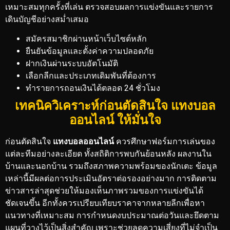
เหมาะสมทุกครั้งที่เล่น ตรวจสอบผลการแข่งขันและรายการ
เดินบัญชีอย่างสม่ำเสมอ
สมัครสมาชิกผ่านหน้าเว็บไซต์หลัก
ยืนยันข้อมูลและตั้งค่าความปลอดภัย
ฝากเงินผ่านระบบอัตโนมัติ
เลือกลีกและประเภทเดิมพันที่ต้องการ
ทำรายการถอนเงินได้ตลอด 24 ชั่วโมง
เทคนิควิเคราะห์ก่อนตัดสินใจ แทงบอล
ออนไลน์ ให้มั่นใจ
ก่อนตัดสินใจ
แทงบอลออนไลน์
ควรศึกษาฟอร์มการเล่นของ
แต่ละทีมอย่างละเอียด ทั้งสถิติการพบกันย้อนหลัง ผลงานใน
บ้านและนอกบ้าน รวมถึงสภาพความพร้อมของนักเตะ ข้อมูล
เหล่านี้มีผลต่อการประเมินอัตราต่อรองอย่างมาก การติดตาม
ข่าวสารล่าสุดช่วยให้มองเห็นภาพรวมของการแข่งขันได้
ชัดเจนขึ้น อีกทั้งควรเปรียบเทียบราคาจากหลายลีกเพื่อหา
แนวทางที่เหมาะสม การกำหนดงบประมาณต่อวันและยึดตาม
แผนที่วางไว้เป็นสิ่งสำคัญ เพราะช่วยลดความเสี่ยงที่ไม่จำเป็น