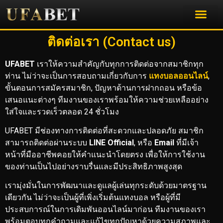
ติดต่อเรา (Contact us)
UFABET
เราให้ความสำคัญกับทุกการติดต่อจากสมาชิกทุก
ท่าน ไม่ว่าจะเป็นการสอบถามเกี่ยวกับการ
แทงบอลออนไลน์
,
ขั้นตอนการสมัครสมาชิก, ปัญหาด้านการฝากถอน หรือข้อ
เสนอแนะต่างๆ ทีมงานของเราพร้อมให้ความช่วยเหลืออย่าง
ใส่ใจและรวดเร็วตลอด 24 ชั่วโมง
UFABET มีช่องทางการติดต่อที่สะดวกและปลอดภัย สมาชิก
สามารถติดต่อผ่านระบบ
LINE Official
, หรือ
Email
ที่มีเจ้า
หน้าที่มืออาชีพคอยให้คำแนะนำโดยตรง เพื่อให้การใช้งาน
ของท่านเป็นไปอย่างราบรื่นและมีประสิทธิภาพสูงสุด
เรามุ่งมั่นในการพัฒนาและดูแลผู้เล่นทุกระดับด้วยมาตรฐาน
เดียวกัน ไม่ว่าจะเป็นผู้ที่เพิ่งเริ่มต้นแทงบอล หรือผู้ที่มี
ประสบการณ์ในการเดิมพันออนไลน์มาก่อน ทีมงานของเรา
พร้อมตอบทุกคำถามและแก้ไขทุกปัญหาด้วยความสุภาพและ