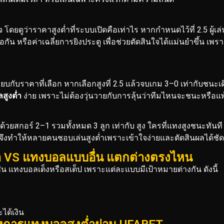
ใจ โดยดูว่าราคาสูงต่ำที่ระบบเปิดคือเท่าไร หากกำหนดไว้ที่ 2.5 ผู้เล
อกัน หรือค่าเฉลี่ยการยิงประตู เพื่อช่วยตัดสินใจได้แม่นยำขึ้น เพ
ยบกับราคาที่เลือก หากเลือกสูงที่ 2.5 แล้วจบเกม 3–0 เท่ากับชนะเด
สูงต่ำ
ง่าย เพราะไม่ต้องวุ่นวายกับการลุ้นว่าทีมไหนจะชนะหรือแพ
ด้วยสกอร์ 2–1 รวมทั้งหมด 3 ลูก เท่ากับ สูง ใครที่แทงสูงชนะทัน
วม จึงทำให้หลายคนชอบเล่นสูงต่ำเพราะเข้าใจง่ายและตัดสินผลได้ช
ำ VS แทงบอลแบบอื่น แตกต่างตรงไหน
ช่น แทงบอลเต็งหรือสเต็ป เพราะแต่ละแบบมีเป้าหมายต่างกัน ดังนี้
ได้เงิน