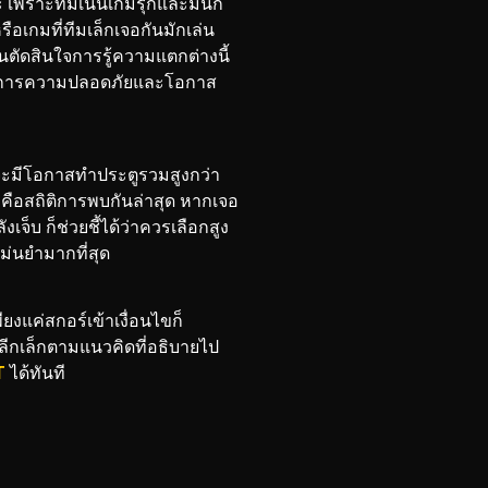
ะ เพราะทีมเน้นเกมรุกและมีนัก
อเกมที่ทีมเล็กเจอกันมักเล่น
อนตัดสินใจการรู้ความแตกต่างนี้
ต้องการความปลอดภัยและโอกาส
ักจะมีโอกาสทำประตูรวมสูงกว่า
ณาคือสถิติการพบกันล่าสุด หากเจอ
จ็บ ก็ช่วยชี้ได้ว่าควรเลือกสูง
ม่นยำมากที่สุด
ยงแค่สกอร์เข้าเงื่อนไขก็
อลีกเล็กตามแนวคิดที่อธิบายไป
T
ได้ทันที