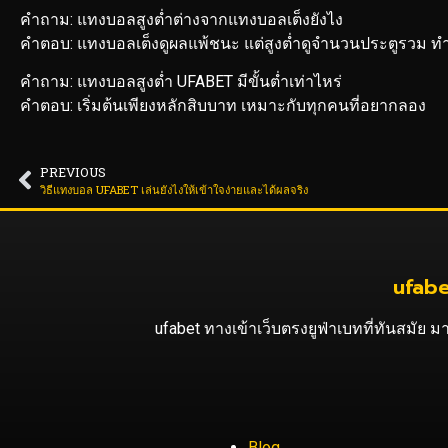
คำถาม:
แทงบอลสูงต่ำต่างจากแทงบอลเต็งยังไง
คำตอบ:
แทงบอลเต็งดูผลแพ้ชนะ แต่สูงต่ำดูจำนวนประตูรวม ทำใ
คำถาม:
แทงบอลสูงต่ำ UFABET มีขั้นต่ำเท่าไหร่
คำตอบ:
เริ่มต้นเพียงหลักสิบบาท เหมาะกับทุกคนที่อยากลอง
PREVIOUS
วิธีแทงบอล UFABET เล่นยังไงให้เข้าใจง่ายและได้ผลจริง
ufabe
ufabet ทางเข้าเว็บตรงยูฟ่าเบทที่ทันสมั
Blog