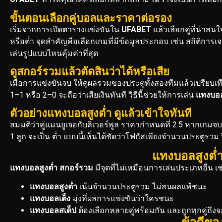
ขั้นตอนเลือกคู่บอลและราคาต่อรอง
เริ่มจากการเปิดตารางแข่งขันใน
UFABET
แล้วเลือกคู่ที่น่าสน
หรือต่ำ จุดสำคัญคือเลือกเกมที่มีข้อมูลประกอบ เช่น สถิติการเจ
เล่นรูปแบบไหนคุ้มค่าที่สุด
ดูสกอร์รวมแล้วตัดสินว่าได้หรือเสีย
เมื่อการแข่งขันจบ ให้ดูผลรวมของประตูทั้งสองทีมแล้วเปรียบเที
1–1 หรือ 2–0 จะถือว่าเสียเงินทันที วิธีนี้ช่วยให้การเล่น
แทงบอล
ตัวอย่างแทงบอลสูงต่ำ ดูแล้วเข้าใจทันที
สมมติว่าคู่แมนยูเจอกับลิเวอร์พูล ราคากำหนดที่ 2.5 หากเกมจบ
1 ลูก จะเป็น ต่ำ แบบนี้เห็นได้ชัดว่าโฟกัสเพียงจำนวนประตูร
แทงบอลสูงต่
แทงบอลสูงต่ำ สกอร์รวม
มีจุดที่ไม่เหมือนการเล่นประเภทอื่น เ
แทงบอลสูงต่ำ
เน้นจำนวนประตูรวม ไม่สนผลแพ้ชนะ
แทงบอลเต็ง
มุ่งที่ผลการแข่งขันว่าใครชนะ
แทงบอลสเต็ป
ต้องเลือกหลายคู่พร้อมกัน และถูกทุกคู่ถึงจะ