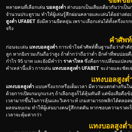
ข้อดีข
หลายคนที่เลือกเล่น
บอลสูงต่ำ
ต่างบอกเป็นเสียงเดียวกันว่าเป็นก
จำนวนประตูรวม ทำให้ผู้เล่นรู้สึกผ่อนคลายและเล่นได้อย่างต่อเน
สูงต่ำ UFABET
ยังมีความยืดหยุ่น เพราะเลือกเล่นได้ทั้งครึ่ง
จริง
คำศัพท์
ก่อนจะเล่น
แทงบอลสูงต่ำ
การเข้าใจคำศัพท์พื้นฐานถือว่าสำ
ลูก หากยิงรวมเกินถือว่าสูง ถ้าต่ำกว่าถือว่าต่ำ อีกคำที่พบบ่อยค
กำไร 95 บาท และยังมีคำว่า
ราคาไหล
ซึ่งคือการเปลี่ยนแปลงข
คำเหล่านี้แล้ว การเล่น
แทงบอลสูงต่ำ UFABET
จะง่ายและชัดเจ
แทงบอลสูงต่ำ
แทงบอลสูงต่ำ
แบบครึ่งแรกหรือเต็มเวลา มีความแตกต่างกันในแง
ด้วยการเปิดเกมบุกแรงๆ ถ้าเลือกสูงก็ได้ลุ้นทันที แต่ข้อเสียค
เวลามากขึ้นในการลุ้นและวิเคราะห์ เกมสามารถพลิกได้ตลอดทั
ผลจนจบเกม ทำให้ผู้เล่นบางคนรู้สึกกดดัน หากชอบความรวดเร็ว
เวลาจะคุ้มค่ากว่า
แทงบอลสูงต่ำก