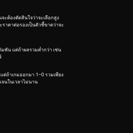
่นจะต้องตัดสินใจว่าจะเลือกสูง
ราะราคาต่อรองเป็นตัวชี้ขาดว่าจะ
ิมพัน แต่ถ้าผลรวมต่ำกว่า เช่น
้
ที แต่ถ้าเกมออกมา 1–0 รวมเพียง
ัดเจนในเวลาไม่นาน