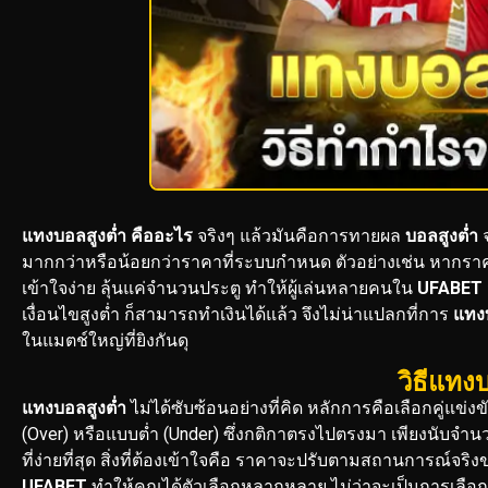
แทงบอลสูงต่ำ คืออะไร
จริงๆ แล้วมันคือการทายผล
บอลสูงต่ำ
จ
มากกว่าหรือน้อยกว่าราคาที่ระบบกำหนด ตัวอย่างเช่น หากราคากำ
เข้าใจง่าย ลุ้นแค่จำนวนประตู ทำให้ผู้เล่นหลายคนใน
UFABET
เงื่อนไขสูงต่ำ ก็สามารถทำเงินได้แล้ว จึงไม่น่าแปลกที่การ
แทงบ
ในแมตช์ใหญ่ที่ยิงกันดุ
วิธีแทง
แทงบอลสูงต่ำ
ไม่ได้ซับซ้อนอย่างที่คิด หลักการคือเลือกคู่แข่งข
(Over) หรือแบบต่ำ (Under) ซึ่งกติกาตรงไปตรงมา เพียงนับจำนว
ที่ง่ายที่สุด สิ่งที่ต้องเข้าใจคือ ราคาจะปรับตามสถานการณ์จร
UFABET
ทำให้คุณได้ตัวเลือกหลากหลาย ไม่ว่าจะเป็นการเลือ