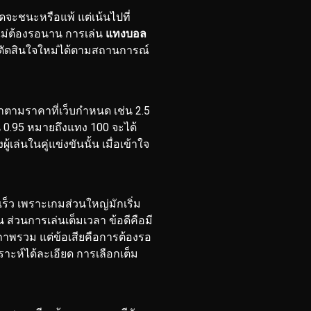
ใดจะชนะหรือแพ้ แต่เน้นไปที่
ี ไม่ต้องรอนาน การเล่น
แทงบอล
กาสตัดสินใจใหม่ได้ตามสถานการณ์
ตามราคาที่เว็บกำหนด เช่น 2.5
 0.95 หมายถึงแทง 100 จะได้
่นในคู่แข่งขันนั้น เมื่อเข้าใจ
ร็ว เพราะเกมส่วนใหญ่มักเริ่ม
 ส่วนการเล่นเต็มเวลา ข้อดีคือมี
ภาพรวม แต่ข้อเสียคือการต้องรอ
าะห์ได้ละเอียด การเลือกเต็ม