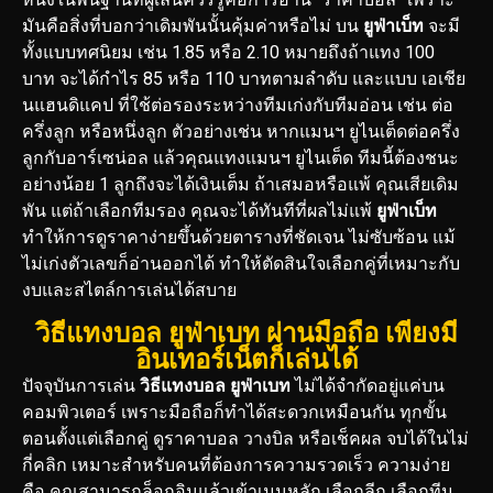
มันคือสิ่งที่บอกว่าเดิมพันนั้นคุ้มค่าหรือไม่ บน
ยูฟ่าเบ็ท
จะมี
ทั้งแบบทศนิยม เช่น 1.85 หรือ 2.10 หมายถึงถ้าแทง 100
บาท จะได้กำไร 85 หรือ 110 บาทตามลำดับ และแบบ เอเชีย
นแฮนดิแคป ที่ใช้ต่อรองระหว่างทีมเก่งกับทีมอ่อน เช่น ต่อ
ครึ่งลูก หรือหนึ่งลูก ตัวอย่างเช่น หากแมนฯ ยูไนเต็ดต่อครึ่ง
ลูกกับอาร์เซน่อล แล้วคุณแทงแมนฯ ยูไนเต็ด ทีมนี้ต้องชนะ
อย่างน้อย 1 ลูกถึงจะได้เงินเต็ม ถ้าเสมอหรือแพ้ คุณเสียเดิม
พัน แต่ถ้าเลือกทีมรอง คุณจะได้ทันทีที่ผลไม่แพ้
ยูฟ่าเบ็ท
ทำให้การดูราคาง่ายขึ้นด้วยตารางที่ชัดเจน ไม่ซับซ้อน แม้
ไม่เก่งตัวเลขก็อ่านออกได้ ทำให้ตัดสินใจเลือกคู่ที่เหมาะกับ
งบและสไตล์การเล่นได้สบาย
วิธีแทงบอล ยูฟ่าเบท ผ่านมือถือ เพียงมี
อินเทอร์เน็ตก็เล่นได้
ปัจจุบันการเล่น
วิธีแทงบอล ยูฟ่าเบท
ไม่ได้จำกัดอยู่แค่บน
คอมพิวเตอร์ เพราะมือถือก็ทำได้สะดวกเหมือนกัน ทุกขั้น
ตอนตั้งแต่เลือกคู่ ดูราคาบอล วางบิล หรือเช็คผล จบได้ในไม่
กี่คลิก เหมาะสำหรับคนที่ต้องการความรวดเร็ว ความง่าย
คือ คุณสามารถล็อกอินแล้วเข้าเมนูหลัก เลือกลีก เลือกทีม