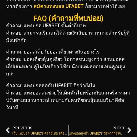
หากต้องการ
สมัครแทงบอล UFABET
ก็สามารถทำได้เลย
FAQ (คำถามที่พบบ่อย)
คำถาม: แทงบอล UFABET ขั้นต่ำกี่บาท
คำตอบ: สามารถเริ่มเล่นได้ด้วยเงินสิบบาท เหมาะสำหรับผู้ที่
มีงบจำกัด
คำถาม: บอลสเต็ปกับบอลเดี่ยวต่างกันอย่างไร
คำตอบ: บอลเดี่ยวลุ้นคู่เดียว โอกาสชนะสูงกว่า ส่วนบอลส
เต็ปเล่นหลายคู่ในบิลเดียว ใช้งบน้อยแต่ผลตอบแทนคูณสูง
กว่า
คำถาม: แทงบอลสดกับ UFABET ดีกว่ายังไง
คำตอบ: แทงบอลสดช่วยให้เดิมพันไปพร้อมกับเกมจริง ราคา
ปรับตามสถานการณ์ เหมาะกับคนที่ชอบลุ้นแบบวินาทีต่อ
วินาที
PREVIOUS
NEXT
เว็บแทงบอล UFABET ดีจริงไหม เลือกเว็บยังไงให้ได้เงินทุกบิล
แทงบอลสูงต่ำ UFABET วิธีทำกำไรจากสกอร์รวมที่คุณควรรู้