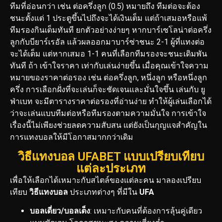
ทีมที่อ่อนกว่า เช่น ต่อครึ่งลูก (0.5) หมายถึง ทีมต่อจะต้อง
ชนะตั้งแต่ 1 ประตูขึ้นไปถึงจะได้เงินเต็ม แต่ถ้าเสมอหรือแพ้
ทีมรองกินเต็มทันที ยกตัวอย่างง่ายๆ หากบาร์เซโลน่าต่อครึ่ง
ลูกกับบียาร์เรอัล แล้วผลออกมาบาร์ซ่าชนะ 2-1 ผู้ที่แทงต่อ
จะได้เต็ม แต่หากเสมอ 1-1 คนที่เลือกทีมรองจะชนะเดิมพัน
ทันที ถ้า เข้าใจราคา เท่ากับเล่นง่ายขึ้น เมื่อคุณเข้าใจความ
หมายของราคาต่อรอง เช่น ต่อครึ่งลูก, หนึ่งลูก หรือหนึ่งลูก
ครึ่ง การเลือกฝั่งที่จะเล่นก็จะชัดเจนและมั่นใจขึ้น เล่นกับ ยู
ฟ่าเบท จะมีตารางราคาต่อรองที่อ่านง่าย ทำให้ผู้เล่นเลือกได้
ว่าจะเล่นแบบทีมต่อหรือทีมรองตามความมั่นใจ การเข้าใจ
เรื่องนี้ไม่เพียงช่วยลดความสับสน แต่ยังเป็นกุญแจสำคัญใน
การแทงบอลให้มีโอกาสมากกว่าเดิม
วิธีแทงบอล UFABET แบบเปรียบเทียบ
แต่ละประเภท
เพื่อให้เลือกได้เหมาะกับสไตล์ของแต่ละคน มาลองเปรียบ
เทียบ
วิธีแทงบอล
ประเภทต่างๆ ที่มีใน
UFA
บอลเดี่ยว/บอลเต็ง
: เหมาะกับคนที่ต้องการลุ้นคู่เดียว