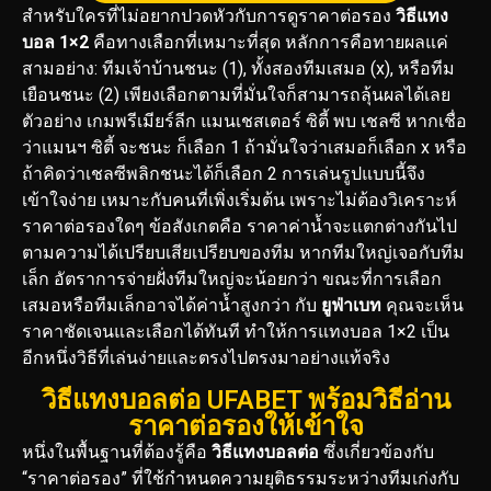
สำหรับใครที่ไม่อยากปวดหัวกับการดูราคาต่อรอง
วิธีแทง
บอล 1×2
คือทางเลือกที่เหมาะที่สุด หลักการคือทายผลแค่
สามอย่าง: ทีมเจ้าบ้านชนะ (1), ทั้งสองทีมเสมอ (x), หรือทีม
เยือนชนะ (2) เพียงเลือกตามที่มั่นใจก็สามารถลุ้นผลได้เลย
ตัวอย่าง เกมพรีเมียร์ลีก แมนเชสเตอร์ ซิตี้ พบ เชลซี หากเชื่อ
ว่าแมนฯ ซิตี้ จะชนะ ก็เลือก 1 ถ้ามั่นใจว่าเสมอก็เลือก x หรือ
ถ้าคิดว่าเชลซีพลิกชนะได้ก็เลือก 2 การเล่นรูปแบบนี้จึง
เข้าใจง่าย เหมาะกับคนที่เพิ่งเริ่มต้น เพราะไม่ต้องวิเคราะห์
ราคาต่อรองใดๆ ข้อสังเกตคือ ราคาค่าน้ำจะแตกต่างกันไป
ตามความได้เปรียบเสียเปรียบของทีม หากทีมใหญ่เจอกับทีม
เล็ก อัตราการจ่ายฝั่งทีมใหญ่จะน้อยกว่า ขณะที่การเลือก
เสมอหรือทีมเล็กอาจได้ค่าน้ำสูงกว่า กับ
ยูฟ่าเบท
คุณจะเห็น
ราคาชัดเจนและเลือกได้ทันที ทำให้การแทงบอล 1×2 เป็น
อีกหนึ่งวิธีที่เล่นง่ายและตรงไปตรงมาอย่างแท้จริง
วิธีแทงบอลต่อ UFABET พร้อมวิธีอ่าน
ราคาต่อรองให้เข้าใจ
หนึ่งในพื้นฐานที่ต้องรู้คือ
วิธีแทงบอลต่อ
ซึ่งเกี่ยวข้องกับ
“ราคาต่อรอง” ที่ใช้กำหนดความยุติธรรมระหว่างทีมเก่งกับ