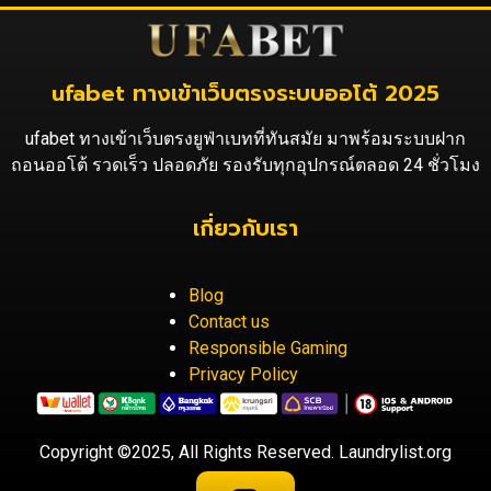
ufabet ทางเข้าเว็บตรงระบบออโต้ 2025
ufabet ทางเข้าเว็บตรงยูฟ่าเบทที่ทันสมัย มาพร้อมระบบฝาก
ถอนออโต้ รวดเร็ว ปลอดภัย รองรับทุกอุปกรณ์ตลอด 24 ชั่วโมง
เกี่ยวกับเรา
Blog
Contact us
Responsible Gaming
Privacy Policy
Copyright ©2025, All Rights Reserved. Laundrylist.org