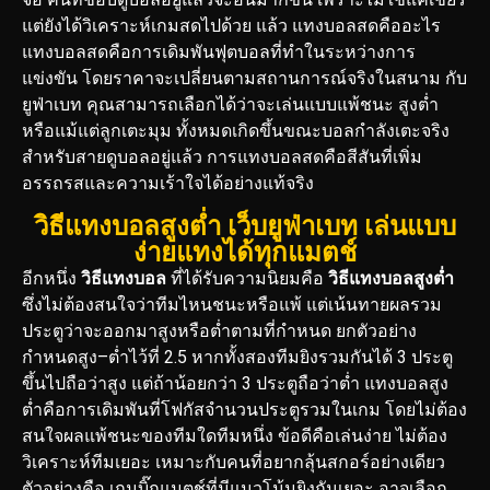
แต่ยังได้วิเคราะห์เกมสดไปด้วย แล้ว แทงบอลสดคืออะไร
แทงบอลสดคือการเดิมพันฟุตบอลที่ทำในระหว่างการ
แข่งขัน โดยราคาจะเปลี่ยนตามสถานการณ์จริงในสนาม กับ
ยูฟ่าเบท คุณสามารถเลือกได้ว่าจะเล่นแบบแพ้ชนะ สูงต่ำ
หรือแม้แต่ลูกเตะมุม ทั้งหมดเกิดขึ้นขณะบอลกำลังเตะจริง
สำหรับสายดูบอลอยู่แล้ว การแทงบอลสดคือสีสันที่เพิ่ม
อรรถรสและความเร้าใจได้อย่างแท้จริง
วิธีแทงบอลสูงต่ำ เว็บยูฟ่าเบท เล่นแบบ
ง่ายแทงได้ทุกแมตช์
อีกหนึ่ง
วิธีแทงบอล
ที่ได้รับความนิยมคือ
วิธีแทงบอลสูงต่ำ
ซึ่งไม่ต้องสนใจว่าทีมไหนชนะหรือแพ้ แต่เน้นทายผลรวม
ประตูว่าจะออกมาสูงหรือต่ำตามที่กำหนด ยกตัวอย่าง
กำหนดสูง–ต่ำไว้ที่ 2.5 หากทั้งสองทีมยิงรวมกันได้ 3 ประตู
ขึ้นไปถือว่าสูง แต่ถ้าน้อยกว่า 3 ประตูถือว่าต่ำ แทงบอลสูง
ต่ำคือการเดิมพันที่โฟกัสจำนวนประตูรวมในเกม โดยไม่ต้อง
สนใจผลแพ้ชนะของทีมใดทีมหนึ่ง ข้อดีคือเล่นง่าย ไม่ต้อง
วิเคราะห์ทีมเยอะ เหมาะกับคนที่อยากลุ้นสกอร์อย่างเดียว
ตัวอย่างคือ เกมบิ๊กแมตช์ที่มีแนวโน้มยิงกันเยอะ อาจเลือก