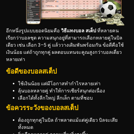
อีกหนึ่งรูปแบบยอดนิยมคือ
วิธีแทงบอล สเต็ป
ที่หลายคน
เรียกว่าบอลชุด ความสนุกอยู่ที่สามารถเลือกหลายคู่ในบิล
เดียว เช่น เลือก 3–5 คู่ แล้ววางเดิมพันพร้อมกัน ข้อดีคือใช้
เงินน้อย แต่ถ้าถูกทุกคู่ ผลตอบแทนจะคูณสูงกว่าบอลเดี่ยว
หลายเท่า
ข้อดีของบอลสเต็ป
ใช้เงินน้อย แต่มีโอกาสทำกำไรหลายเท่า
ลุ้นบอลหลายคู่ ทำให้การเชียร์สนุกต่อเนื่อง
เลือกได้ทั้งลีกใหญ่ ลีกเล็ก ตามที่ชอบ
ข้อควรระวังของบอลสเต็ป
ต้องถูกทุกคู่ในบิล ถ้าพลาดแม้แต่คู่เดียว บิลจะเสีย
ทั้งหมด