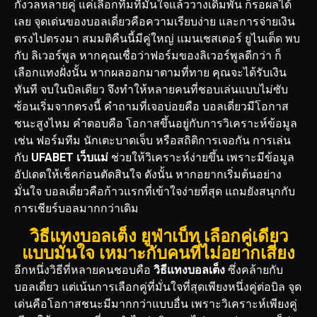
กังวลหลายคู่ แค่เลือกทีมที่มั่นใจแล้ววางเดิมพัน ก็รอผลได้
เลย จุดเด่นของบอลเดี่ยวคือความเรียบง่าย และการจ่ายเงิน
ตรงไปตรงมา สมมติคืนนี้มีคู่ใหญ่ แมนเชสเตอร์ ยูไนเต็ด พบ
กับ ลิเวอร์พูล หากคุณเชื่อว่าฟอร์มของลิเวอร์พูลดีกว่า ก็
เลือกแทงฝั่งนั้น หากผลออกมาตามที่ทาย คุณจะได้รับเงิน
ทันที จบในบิลเดียว จึงทำให้หลายคนที่ชอบเล่นแบบไม่ซับ
ซ้อนเริ่มจากตรงนี้ คำถามที่เจอบ่อยคือ บอลเดี่ยวมีโอกาส
ชนะสูงไหม คำตอบคือ โอกาสขึ้นอยู่กับการวิเคราะห์ข้อมูล
เช่น ฟอร์มทีม นักเตะบาดเจ็บ หรือสถิติการเจอกัน การเล่น
กับ
UFABET เว็บแม่
ช่วยให้วิเคราะห์ง่ายขึ้น เพราะมีข้อมูล
อัปเดตให้เช็คก่อนตัดสินใจ ดังนั้น หากอยากเริ่มต้นอย่าง
มั่นใจ บอลเดี่ยวคือก้าวแรกที่เข้าใจง่ายที่สุด แถมยังสนุกกับ
การเชียร์บอลมากกว่าเดิม
วิธีแทงบอลเต็ง ยูฟ่าเบ็ท เลือกคู่เดียว
แบบมั่นใจ เหมาะกับคนที่ไม่อยากเสี่ยง
อีกหนึ่งวิธีที่หลายคนชอบคือ
วิธีแทงบอลเต็ง
ซึ่งคล้ายกับ
บอลเดี่ยว แต่เน้นการเลือกคู่ที่มั่นใจที่สุดเพียงหนึ่งคู่ต่อบิล จุด
เด่นคือโอกาสชนะมีมากกว่าแบบอื่น เพราะวิเคราะห์เพียงคู่