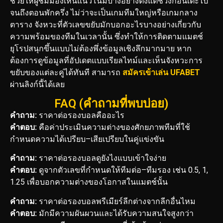
ช่วยให้ผู้ชมมองเห็นแนวโน้มบางอย่างตั้งแต่ช่วงก่อนเตะไป
จนถึงตอนพักครึ่ง ไม่ว่าจะเป็นเกมทีมใหญ่หรือเกมกลาง
ตาราง จังหวะที่ตัวเลขขยับมักบอกอะไรบางอย่างเกี่ยวกับ
ความพร้อมของทีมในเวลานั้น ซึ่งทำให้การติดตามแมตช์
ยุโรปสนุกขึ้นแบบไม่ต้องพึ่งข้อมูลเชิงลึกมากมาย หาก
ต้องการดูข้อมูลที่อัปเดตแบบเรียลไทม์และเห็นจังหวะการ
ขยับของแต่ละคู่ได้ทันที สามารถ
สมัครเข้าเล่น UFABET
ผ่านลิงก์นี้ได้เลย
FAQ (คำถามที่พบบ่อย)
คำถาม:
ราคาต่อรองบอลคืออะไร
คำตอบ:
คือค่าประเมินความต่างของศักยภาพทีมที่ใช้
กำหนดความได้เปรียบ–เสียเปรียบในคู่แข่งขัน
คำถาม:
ราคาต่อรองบอลดูยังไงแบบเข้าใจง่าย
คำตอบ:
ดูจากตัวเลขที่กำหนดให้ทีมต่อ–ทีมรอง เช่น 0.5, 1,
1.25 เพื่อบอกความต่างของโอกาสในแมตช์นั้น
คำถาม:
ราคาต่อรองบอลพรีเมียร์ลีกต่างจากลีกอื่นไหม
คำตอบ:
มักมีความผันผวนและได้รับความสนใจสูงกว่า