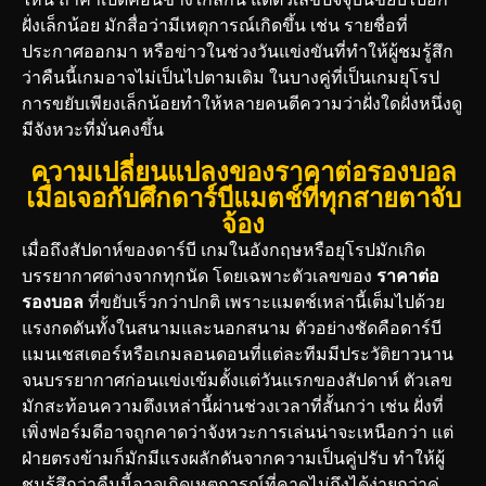
ฝั่งเล็กน้อย มักสื่อว่ามีเหตุการณ์เกิดขึ้น เช่น รายชื่อที่
ประกาศออกมา หรือข่าวในช่วงวันแข่งขันที่ทำให้ผู้ชมรู้สึก
ว่าคืนนี้เกมอาจไม่เป็นไปตามเดิม ในบางคู่ที่เป็นเกมยุโรป
การขยับเพียงเล็กน้อยทำให้หลายคนตีความว่าฝั่งใดฝั่งหนึ่งดู
มีจังหวะที่มั่นคงขึ้น
ความเปลี่ยนแปลงของราคาต่อรองบอล
เมื่อเจอกับศึกดาร์บีแมตช์ที่ทุกสายตาจับ
จ้อง
เมื่อถึงสัปดาห์ของดาร์บี เกมในอังกฤษหรือยุโรปมักเกิด
บรรยากาศต่างจากทุกนัด โดยเฉพาะตัวเลขของ
ราคาต่อ
รองบอล
ที่ขยับเร็วกว่าปกติ เพราะแมตช์เหล่านี้เต็มไปด้วย
แรงกดดันทั้งในสนามและนอกสนาม ตัวอย่างชัดคือดาร์บี
แมนเชสเตอร์หรือเกมลอนดอนที่แต่ละทีมมีประวัติยาวนาน
จนบรรยากาศก่อนแข่งเข้มตั้งแต่วันแรกของสัปดาห์ ตัวเลข
มักสะท้อนความตึงเหล่านี้ผ่านช่วงเวลาที่สั้นกว่า เช่น ฝั่งที่
เพิ่งฟอร์มดีอาจถูกคาดว่าจังหวะการเล่นน่าจะเหนือกว่า แต่
ฝ่ายตรงข้ามก็มักมีแรงผลักดันจากความเป็นคู่ปรับ ทำให้ผู้
ชมรู้สึกว่าคืนนี้อาจเกิดเหตุการณ์ที่คาดไม่ถึงได้ง่ายกว่าคู่