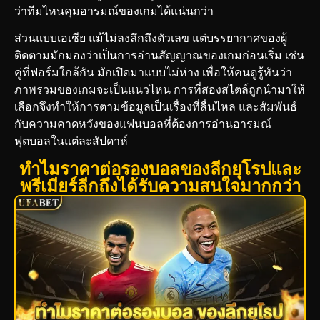
ว่าทีมไหนคุมอารมณ์ของเกมได้แน่นกว่า
ส่วนแบบเอเชีย แม้ไม่ลงลึกถึงตัวเลข แต่บรรยากาศของผู้
ติดตามมักมองว่าเป็นการอ่านสัญญาณของเกมก่อนเริ่ม เช่น
คู่ที่ฟอร์มใกล้กัน มักเปิดมาแบบไม่ห่าง เพื่อให้คนดูรู้ทันว่า
ภาพรวมของเกมจะเป็นแนวไหน การที่สองสไตล์ถูกนำมาให้
เลือกจึงทำให้การตามข้อมูลเป็นเรื่องที่ลื่นไหล และสัมพันธ์
กับความคาดหวังของแฟนบอลที่ต้องการอ่านอารมณ์
ฟุตบอลในแต่ละสัปดาห์
ทำไมราคาต่อรองบอลของลีกยุโรปและ
พรีเมียร์ลีกถึงได้รับความสนใจมากกว่า