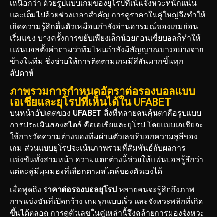
เหนือกว่า ด้วยรูปแบบเกมของยุโรปที่เน้นจังหวะหนักแน่น
และเต็มไปด้วยช่วงเวลาสำคัญ การดูราคาในคู่ใหญ่จึงทำให้
เกิดความรู้สึกตื่นตัวเหมือนกำลังอ่านอารมณ์ของเกมก่อน
เริ่มแข่ง บางครั้งการขยับเพียงเล็กน้อยก่อนเขี่ยบอลก็ทำให้
แฟนบอลตั้งคำถามว่าทีมไหนกำลังมีสัญญาณบางอย่างจาก
ข้างในทีม ซึ่งช่วยให้การติดตามเกมมีสีสันมากขึ้นทุก
สัปดาห์
ภาพรวมการกำหนดอัตราต่อรองบอลแบบ
เอเชียและยุโรปที่เห็นได้ใน UFABET
บนหน้าอัปเดตของ
UFABET
สิ่งที่หลายคนคุ้นตาคือรูปแบบ
การประเมินสองสไตล์ คือเอเชียและยุโรป โดยแบบเอเชียจะ
ใช้การวัดความต่างของทีมผ่านตัวเลขที่บอกความสูสีของ
เกม ส่วนแบบยุโรปจะเน้นภาพรวมที่สัมพันธ์กับผลการ
แข่งขันทั้งสามหน้า ความแตกต่างนี้ช่วยให้แฟนบอลรู้สึกว่า
แต่ละคู่มีมุมมองที่เลือกตามสไตล์ของตัวเองได้
เมื่อพูดถึง
ราคาต่อรองบอลยุโรป
หลายคนจะรู้สึกถึงภาพ
การแข่งขันที่เปิดกว้าง เกมรุกแบบเร็ว และจังหวะพลิกที่เกิด
ขึ้นได้ตลอด การดูตัวเลขในคู่เหล่านี้จึงคล้ายการมองจังหวะ