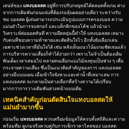
เสน่ห์ของ
แทงบอลสด
อยู่ที่การปรับกลยุทธ์ได้ตลอดทั้งเกม ต่าง
จากการเดิมพันก่อนแข่งที่ต้องรอลุ้นผลอย่างเดียว ระหว่างรับ
ชม บอลสด ผู้เล่นสามารถประเมินรูปแบบการครองบอล ความ
แม่นยำในการจบสกอร์ และแท็กติกของโค้ช แล้วนำมา
วิเคราะห์ต่อยอดทันที ความยืดหยุ่นนี้ทำให้ แทงบอลสด เหมาะ
กับคนที่ชอบความท้าทายและตัดสินใจไว อีกทั้งยังเลือกเล่น
เฉพาะช่วงเวลาที่มั่นใจได้ เช่น หลังเห็นแนวโน้มเกมชัดเจนแล้ว
การบริหารความเสี่ยงก็ทำได้ง่ายกว่า เพราะไม่จำเป็นต้องเดิม
พันเต็มเวลาเสมอไป หลายคนเลือกแบ่งไม้ลงทุนเป็นช่วง ๆ เพื่อ
กระจายความเสี่ยง ซึ่งเป็นแนวคิดสำคัญของการ แทงบอลสด
อย่างมีแบบแผน เมื่อเข้าใจจังหวะและค่าน้ำที่เหมาะสม การ
แทงบอลสด จะกลายเป็นทางเลือกที่สร้างความได้เปรียบ
มากกว่าการวางเดิมพันล่วงหน้าแบบเดิม
เทคนิคสำคัญก่อนตัดสินใจแทงบอลสดให้
แม่นยำมากขึ้น
ก่อนเริ่ม
แทงบอลสด
ควรเตรียมข้อมูลให้ครบทั้งสถิติและความ
พร้อมทีม ดูเกมจริงควบคู่กับการเช็กราคาไหลของ บอลสด