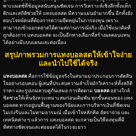
พาะแมตช์ที่ข้อมูลสนับสนุนชัดเจน การวิเคราะห์เชิงลึกทั้งแท็ก
ติกและสถิติช่วยให้ แทงบอลสด มีความแม่นยำมากขึ้น อีกทั้งยัง
ตอบโจทย์คนที่ต้องการความยืดหยุ่นในการลงทุน เพราะ
สามารถเข้าออกตลาดได้ตามสถานการณ์จริง เมื่อใช้แนวคิดที่
ถูกต้องการ แทงบอลสด จะเป็นอีกทางเลือกที่สร้างผลตอบแทน
ได้อย่างมีแบบแผนและต่อเนื่อง
สรุปภาพรวมการแทงบอลสดให้เข้าใจง่าย
และนำไปใช้ได้จริง
แทงบอลสด
คือการใช้ข้อมูลจริงในสนามมาประกอบการตัดสิน
ใจอย่างรอบคอบ ผู้เล่นที่ประสบความสำเร็จมักวิเคราะห์ทั้งสถิติ
ราคา และรูปเกมควบคู่กันเสมอ การติดตาม
บอลสด
อย่างใกล้
ชิดช่วยให้เห็นจังหวะเหมาะสมก่อนเดิมพัน ทุกขั้นตอนของ แทง
บอลสด ควรอยู่บนพื้นฐานของวินัยและการบริหารเงินที่ชัดเจน
ไม่เร่งรีบและไม่ตามอารมณ์ เมื่อเข้าใจหลักคิด อัตราจ่าย และ
เทคนิคต่าง ๆ แล้วการ แทงบอลสด จะกลายเป็นวิธีลงทุนที่มี
ทิศทางชัดเจนและต่อยอดได้ในระยะยาว