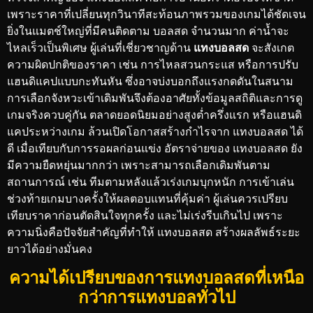
เพราะราคาที่เปลี่ยนทุกวินาทีสะท้อนภาพรวมของเกมได้ชัดเจน
ยิ่งในแมตช์ใหญ่ที่มีคนติดตาม บอลสด จำนวนมาก ค่าน้ำจะ
ไหลเร็วเป็นพิเศษ ผู้เล่นที่เชี่ยวชาญด้าน
แทงบอลสด
จะสังเกต
ความผิดปกติของราคา เช่น การไหลสวนกระแส หรือการปรับ
แฮนดิแคปแบบกะทันหัน ซึ่งอาจบ่งบอกถึงแรงกดดันในสนาม
การเลือกจังหวะเข้าเดิมพันจึงต้องอาศัยทั้งข้อมูลสถิติและการดู
เกมจริงควบคู่กัน ตลาดยอดนิยมอย่างสูงต่ำครึ่งแรก หรือแฮนดิ
แคประหว่างเกม ล้วนเปิดโอกาสสร้างกำไรจาก แทงบอลสด ได้
ดี เมื่อเทียบกับการรอผลก่อนแข่ง อัตราจ่ายของ แทงบอลสด ยัง
มีความยืดหยุ่นมากกว่า เพราะสามารถเลือกเดิมพันตาม
สถานการณ์ เช่น ทีมตามหลังแล้วเร่งเกมบุกหนัก การเข้าเล่น
ช่วงท้ายเกมบางครั้งให้ผลตอบแทนที่คุ้มค่า ผู้เล่นควรเปรียบ
เทียบราคาก่อนตัดสินใจทุกครั้ง และไม่เร่งรีบเกินไป เพราะ
ความนิ่งคือปัจจัยสำคัญที่ทำให้ แทงบอลสด สร้างผลลัพธ์ระยะ
ยาวได้อย่างมั่นคง
ความได้เปรียบของการแทงบอลสดที่เหนือ
กว่าการแทงบอลทั่วไป