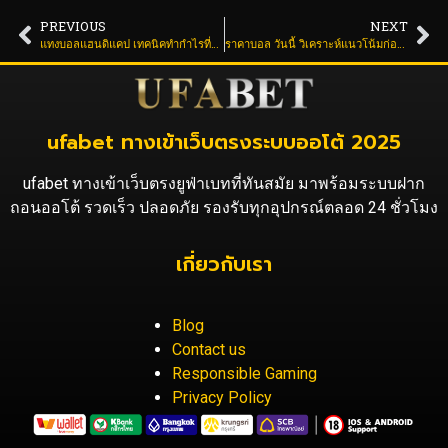
PREVIOUS
NEXT
แทงบอลแฮนดิแคป เทคนิคทำกำไรที่คอบอลต้องรู้ก่อนวางเดิมพัน
ราคาบอล วันนี้ วิเคราะห์แนวโน้มก่อนเดิมพัน อ่านราคาให้แม่น
ufabet ทางเข้าเว็บตรงระบบออโต้ 2025
ufabet ทางเข้าเว็บตรงยูฟ่าเบทที่ทันสมัย มาพร้อมระบบฝาก
ถอนออโต้ รวดเร็ว ปลอดภัย รองรับทุกอุปกรณ์ตลอด 24 ชั่วโมง
เกี่ยวกับเรา
Blog
Contact us
Responsible Gaming
Privacy Policy