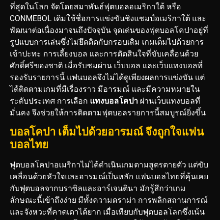
ที่สุดในโลก จัดโดยสมาพันธ์ฟุตบอลอเมริกาใต้ หรือ
CONMEBOL เดิมใช้ชื่อการแข่งขันชิงแชมป์อเมริกาใต้ และ
พัฒนาต่อเนื่องมาจนถึงปัจจุบัน จุดเด่นของฟุตบอลโคปาอยู่ที่
รูปแบบการเล่นซึ่งไม่ยึดติดกับกรอบเดิม เกมเต็มไปด้วยการ
เข้าปะทะ การเลี้ยงบอล และการตัดสินใจที่ขับเคลื่อนด้วย
ศักดิ์ศรีของชาติ
เมื่อรับชมผ่าน เว็บบอล และเว็บแทงบอลที่
รองรับรายการนี้ แฟนบอลจึงไม่ได้ดูเพียงผลการแข่งขัน แต่
ได้ติดตามเกมที่มีเรื่องราว มีอารมณ์ และมีความหมายใน
ระดับประเทศ การเลือก
แทงบอลโคปา
ผ่านเว็บแทงบอลที่
มั่นคง จึงช่วยให้การติดตามฟุตบอลรายการนี้สมบูรณ์ยิ่งขึ้น
บอลโคปา เต็มไปด้วยอารมณ์ จึงถูกใจแฟน
บอลไทย
ฟุตบอลโคปาอเมริกาไม่ได้ดำเนินเกมตามสูตรตายตัว แต่ขับ
เคลื่อนด้วยหัวใจและอารมณ์เป็นหลัก แฟนบอลไทยที่คุ้นเคย
กับฟุตบอลจากบราซิลและอาร์เจนตินา มักรู้สึกว่าเกม
ลักษณะนี้เข้าถึงง่าย มีทั้งความดราม่า การพลิกสถานการณ์
และจังหวะที่คาดเดาได้ยาก เมื่อเทียบกับฟุตบอลโลกซึ่งเน้น