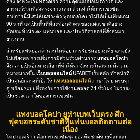
ครั้ง จังหวะเกมที่รวดเร็ว ความดุดันแบบอเมริกาใต้ และ
อารมณ์ร่วมที่ส่งตรงจากสนาม ล้วนทำให้การแข่งขัน
รายการนี้มีเสน่ห์เฉพาะตัว ฟุตบอลโคปาไม่ได้เป็นเพียงเกม
90 นาที แต่เป็นพื้นที่ที่สะท้อนตัวตนของแต่ละชาติอย่าง
ชัดเจน ทั้งนักเตะ แฟนบอล และประวัติศาสตร์ที่สั่งสมมา
ยาวนาน
สำหรับแฟนบอลจำนวนไม่น้อย การรับชมอย่างเดียวอาจยัง
ไม่เพียงพอ การเพิ่มการมีส่วนร่วมผ่านการ
แทงบอลโคปา
จึงกลายเป็นอีกทางเลือกที่ทำให้ทุกจังหวะในสนามมีความ
หมายมากขึ้น
เว็บบอลออนไลน์
UFABET เว็บหลัก ทำหน้าที่
เป็นศูนย์กลางที่เปิดให้
แทงบอลออนไลน์
ภาษาไทย ครบทุก
คู่ พร้อมระบบที่รองรับการใช้งานตลอด 24 ชั่วโมง ไม่ว่าจะ
เป็นช่วงเวลาใดของการแข่งขัน
แทงบอลโคปา ยูฟ่าเบทเว็บตรง ศึก
ฟุตบอลระดับชาติที่แฟนบอลติดตามต่อ
เนื่อง
โคปาอเมริกา คือการแข่งขันฟุตบอลทีมชาติชายที่เก่าแก่