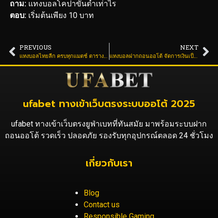
ถาม:
แทงบอลโคปาขั้นต่ำเท่าไร
ตอบ:
เริ่มต้นเพียง 10 บาท
PREVIOUS
NEXT
แทงบอลไทยลีก ครบทุกแมตช์ ตารางชัด ราคาขยับตามสถานการณ์
แทงบอลฝากถอนออโต้ จัดการเงินเป็นระบบ วางบิลแทงบอลไม่สะดุด
ufabet ทางเข้าเว็บตรงระบบออโต้ 2025
ufabet ทางเข้าเว็บตรงยูฟ่าเบทที่ทันสมัย มาพร้อมระบบฝาก
ถอนออโต้ รวดเร็ว ปลอดภัย รองรับทุกอุปกรณ์ตลอด 24 ชั่วโมง
เกี่ยวกับเรา
Blog
Contact us
Responsible Gaming