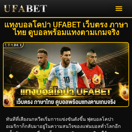
แทงบอลโคปา UFABET เว็บตรง ภาษา
ไทย ดูบอลพร้อมแทงตามเกมจริง
ทันทีที่เสียงนกหวีดเริ่มการแข่งขันดังขึ้น ฟุตบอลโคปา
อเมริกาก็กลับมาอยู่ในความสนใจของแฟนบอลทั่วโลกอีก