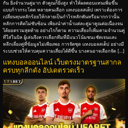
กัน ยิ่งจำนวนคู่มาก ตัวคูณก็ยิ่งสูง ทำให้ผลตอบแทนเพิ่มขึ้น
แบบก้าวกระโดด หลายคนเลือก แทงบอลสเต็ป เพราะต้องการ
เปลี่ยนทุนหลักร้อยให้กลายเป็นกำไรหลักพันหรือมากกว่านั้น
หลักการคิดไม่ซับซ้อน เพียงนำค่าน้ำแต่ละคู่มาคูณต่อเนื่องจน
ได้ยอดรวมสุดท้าย อย่างไรก็ตาม ความเสี่ยงก็เพิ่มตามจำนวนคู่
ที่ใส่ในบิล ผู้เล่นจึงควรเลือกทีมที่มีแนวโน้มชนะชัดเจนและ
หลีกเลี่ยงคู่ที่ข้อมูลไม่เพียงพอ การจัดชุด แทงบอลสเต็ป อย่างมี
ระบบช่วยให้ควบคุมความเสี่ยงได้ดีขึ้น บางคนอาจเลือกจัด […]
แทงบอลออนไลน์ เว็บตรงมาตรฐานสากล
ครบทุกลีกดัง อัปเดตรวดเร็ว