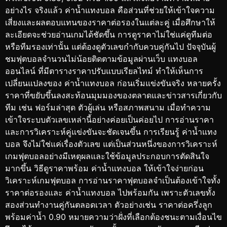
อย่างไร จริงแล้ว ค่าน้ำแทงบอล คือส่วนที่ช่วยให้เข้าใจความ
เสี่ยงและผลตอบแทนของราคาต่อรองในแต่ละคู่ เมื่อศึกษาให้
ละเอียดจะช่วยอ่านเกมได้ชัดขึ้น การดูราคาไม่ใช่แค่ดูทีมต่อ
หรือทีมรองเท่านั้น แต่ต้องดูตัวเลขกำกับควบคู่กันไป ปัจจุบันผู้
ชมฟุตบอลจำนวนไม่น้อยติดตามข้อมูลผ่านเว็บ แทงบอล
ออนไลน์ ที่มีตารางราคาปรับแบบเรียลไทม์ ทำให้เห็นการ
เปลี่ยนแปลงของ ค่าน้ำแทงบอล ก่อนเริ่มแข่งขันจริง หลายครั้ง
ราคาที่ขยับขึ้นลงสะท้อนมุมมองของตลาดและข่าวสารเกี่ยวกับ
ทีม เช่น ฟอร์มล่าสุด ตัวผู้เล่น หรือสภาพสนาม เมื่อทำความ
เข้าใจระบบตัวเลขเหล่านี้อย่างค่อยเป็นค่อยไป การอ่านราคา
และการวิเคราะห์คู่แข่งขันจะชัดเจนขึ้น การเรียนรู้ ค่าน้ำแทง
บอล จึงไม่ใช่แค่เรื่องตัวเลข แต่เป็นส่วนหนึ่งของการวิเคราะห์
เกมฟุตบอลอย่างมีเหตุผลและใช้ข้อมูลประกอบการตัดสินใจ
มากขึ้น วิธีดูราคาพร้อม ค่าน้ำแทงบอล ให้เข้าใจง่ายก่อน
วิเคราะห์เกมฟุตบอล การอ่านราคาฟุตบอลจำเป็นต้องเข้าใจทั้ง
ราคาต่อรองและ ค่าน้ำแทงบอล ไปพร้อมกัน เพราะตัวเลขทั้ง
สองส่วนทำงานคู่กันตลอดเวลา ตัวอย่างเช่น ราคาต่อครึ่งลูก
พร้อมค่าน้ำ 0.90 หมายความว่าฝั่งที่เลือกต้องชนะตามเงื่อนไข