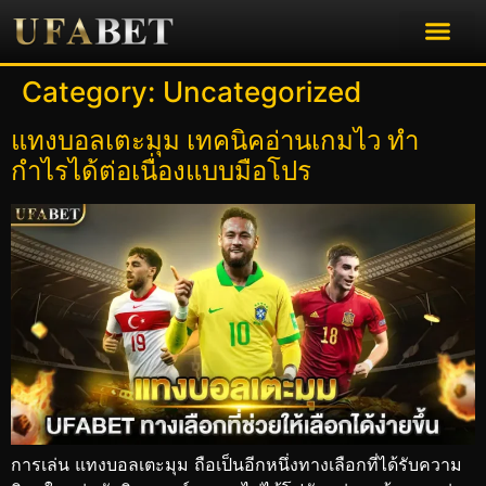
Category:
Uncategorized
แทงบอลเตะมุม เทคนิคอ่านเกมไว ทำ
กำไรได้ต่อเนื่องแบบมือโปร
การเล่น แทงบอลเตะมุม ถือเป็นอีกหนึ่งทางเลือกที่ได้รับความ