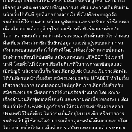
เดิมพันฟุตบอลออนไลน์ หลังจากสมัครเสร็จ ผู้ใช้งานสามารถ
เลือกคู่แข่งขัน ตรวจสอบข้อมูลการแข่งขัน และวางเดิมพันผ่าน
หน้าเว็บได้ทันที จุดที่แตกต่างจากเว็บทั่วไปคือระบบถูกจัด
ระเบียบให้ใช้งานง่าย หน้าเมนูชัดเจน และรองรับการใช้งานต่อ
เนื่องไม่ว่าจะเลือกดูลีกยุโรป เอเชีย หรือทัวร์นาเมนต์ระดับ
โลก หลายคนมักถามว่า สมัครแทงบอลเริ่มต้นอย่างไร คำตอบ
คือเพียงสมัครสมาชิก ยืนยันข้อมูล และเข้าสู่ระบบก็สามารถ
เริ่ม แทงบอลออนไลน์ ได้ทันทีโดยไม่ต้องตั้งค่าหลายขั้นตอน
อีกคำถามที่พบได้บ่อยคือ สมัครแทงบอล UFABET ใช้เวลากี่
นาที โดยทั่วไปใช้เวลาเพียงไม่กี่นาทีในการกรอกข้อมูลและ
เปิดบัญชี หลังจากนั้นก็พร้อมเลือกคู่แข่งขันและเริ่มวางเดิมพัน
ได้ทันทีผ่านหน้าเว็บเดียว สมัครแทงบอลกับ UFABET ทำไมเว็บ
เดียวรองรับการแทงบอลออนไลน์ทุกลีก การเลือกเว็บสำหรับ
สมัครแทงบอล มีผลต่อการใช้งานจริงอย่างมาก โดยเฉพาะ
เรื่องจำนวนลีกฟุตบอลที่รองรับและความต่อเนื่องของระบบเดิม
พัน เว็บไซต์ UFABETถูกจัดการให้รวมการแข่งขันจากหลาย
ประเทศไว้ในที่เดียว ไม่ว่าจะเป็นลีกยุโรป เอเชีย หรือรายการ
ระดับทวีป ผู้ใช้งานจึงสามารถเลือกคู่แข่งขันได้หลากหลายโดย
ไม่ต้องย้ายเว็บไปมา เมื่อทำการ สมัครแทงบอล แล้ว ระบบจะ