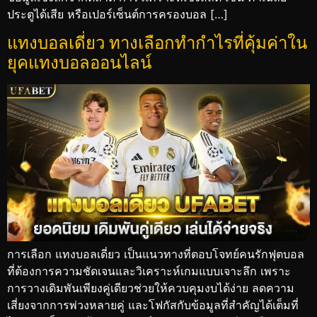
ประตูได้เสีย หรือเปอร์เซ็นต์การครองบอล […]
แทงบอลเดี่ยว ทางเลือกทำกำไรที่คุ้มค่าใน
ยุคแทงบอลออนไลน์
การเลือก แทงบอลเดี่ยว เป็นแนวทางที่ตอบโจทย์คนรักฟุตบอล
ที่ต้องการความชัดเจนและวิเคราะห์เกมแบบเจาะลึก เพราะ
การวางเดิมพันเพียงคู่เดียวช่วยให้ควบคุมงบได้ง่าย ลดความ
เสี่ยงจากการพ่วงหลายคู่ และโฟกัสกับข้อมูลที่สำคัญได้เต็มที่