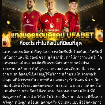
แทงบอลแฮนดิแคป คือรูปแบบการเดิมพันที่ปรับแต้มต่อให้ทีมที่
เหนือกว่าและทีมรองมีความสูสีมากขึ้น ทำให้การวางเงินไม่ใช่
แค่ทายผลแพ้ชนะ แต่ต้องวิเคราะห์ส่วนต่างสกอร์อย่าง
รอบคอบ หลักการสำคัญของ แทงบอลแฮนดิแคป คือการอ่าน
ราคาแฮนดิแคปที่เปิดโดยผู้ให้บริการ แล้วประเมินจากฟอร์ม
ล่าสุด สถิติการพบกัน สภาพทีม และแรงจูงใจในเกมนั้น ๆ นัก
เดิมพันที่เข้าใจระบบแต้มต่อจะสามารถคำนวณความคุ้มค่าได้
แม่นยำกว่า การเลือกใช้งานผ่าน เว็บแทงบอลออนไลน์ ที่มี
ข้อมูลครบถ้วนจะช่วยให้ตัดสินใจง่ายขึ้น ราคาต่อรองมีทั้งแบบ
ครึ่งลูก หนึ่งลูก หรือเสมอควบครึ่ง ซึ่งแต่ละแบบมีวิธีคิดผลต่าง