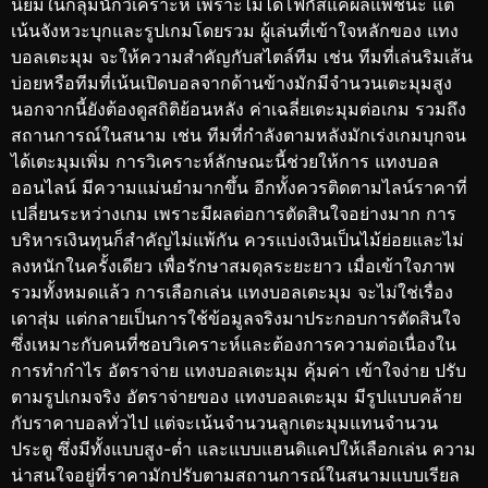
นิยมในกลุ่มนักวิเคราะห์ เพราะไม่ได้โฟกัสแค่ผลแพ้ชนะ แต่
เน้นจังหวะบุกและรูปเกมโดยรวม ผู้เล่นที่เข้าใจหลักของ แทง
บอลเตะมุม จะให้ความสำคัญกับสไตล์ทีม เช่น ทีมที่เล่นริมเส้น
บ่อยหรือทีมที่เน้นเปิดบอลจากด้านข้างมักมีจำนวนเตะมุมสูง
นอกจากนี้ยังต้องดูสถิติย้อนหลัง ค่าเฉลี่ยเตะมุมต่อเกม รวมถึง
สถานการณ์ในสนาม เช่น ทีมที่กำลังตามหลังมักเร่งเกมบุกจน
ได้เตะมุมเพิ่ม การวิเคราะห์ลักษณะนี้ช่วยให้การ แทงบอล
ออนไลน์ มีความแม่นยำมากขึ้น อีกทั้งควรติดตามไลน์ราคาที่
เปลี่ยนระหว่างเกม เพราะมีผลต่อการตัดสินใจอย่างมาก การ
บริหารเงินทุนก็สำคัญไม่แพ้กัน ควรแบ่งเงินเป็นไม้ย่อยและไม่
ลงหนักในครั้งเดียว เพื่อรักษาสมดุลระยะยาว เมื่อเข้าใจภาพ
รวมทั้งหมดแล้ว การเลือกเล่น แทงบอลเตะมุม จะไม่ใช่เรื่อง
เดาสุ่ม แต่กลายเป็นการใช้ข้อมูลจริงมาประกอบการตัดสินใจ
ซึ่งเหมาะกับคนที่ชอบวิเคราะห์และต้องการความต่อเนื่องใน
การทำกำไร อัตราจ่าย แทงบอลเตะมุม คุ้มค่า เข้าใจง่าย ปรับ
ตามรูปเกมจริง อัตราจ่ายของ แทงบอลเตะมุม มีรูปแบบคล้าย
กับราคาบอลทั่วไป แต่จะเน้นจำนวนลูกเตะมุมแทนจำนวน
ประตู ซึ่งมีทั้งแบบสูง-ต่ำ และแบบแฮนดิแคปให้เลือกเล่น ความ
น่าสนใจอยู่ที่ราคามักปรับตามสถานการณ์ในสนามแบบเรียล