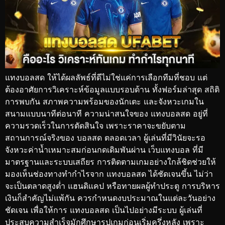
แทงบอลสด ให้ได้ผลลัพธ์ที่ดีไม่ใช่แค่การเลือกทีมที่ชอบ แต่
ต้องอาศัยการวิเคราะห์ข้อมูลแบบรอบด้าน ทั้งฟอร์มล่าสุด สถิติ
การพบกัน สภาพความพร้อมของนักเตะ และจังหวะเกมใน
สนามแบบนาทีต่อนาที ความน่าสนใจของ แทงบอลสด อยู่ที่
ความรวดเร็วในการตัดสินใจ เพราะราคาจะขยับตาม
สถานการณ์จริงของ บอลสด ตลอดเวลา ผู้เล่นที่มีวินัยจะรอ
จังหวะค่าน้ำเหมาะสมก่อนกดเดิมพันผ่าน เว็บแทงบอล ที่มี
มาตรฐานและระบบเสถียร การติดตามเกมอย่างใกล้ชิดช่วยให้
มองเห็นช่องทางทำกำไรจาก แทงบอลสด ได้ชัดเจนขึ้น ไม่ว่า
จะเป็นตลาดสูงต่ำ แฮนดิแคป หรือทายผลผู้ทำประตู การบริหาร
เงินก็สำคัญไม่แพ้กัน ควรกำหนดงบประมาณในแต่ละวันอย่าง
ชัดเจน เพื่อให้การ แทงบอลสด เป็นไปอย่างมีระบบ ผู้เล่นที่
ประสบความสำเร็จมักศึกษารูปเกมก่อนเริ่มครึ่งหลัง เพราะ