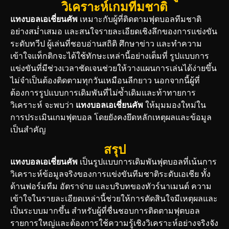
วิเคราะห์เกมทีมชาติ
แทงบอลเอเชี่ยนคัพ
เหมาะกับผู้ที่ติดตามฟุตบอลทีมชาติ
อย่างสม่ำเสมอ และสนใจรายละเอียดเชิงลึกของการแข่งขัน
ระดับทวีป ผู้เล่นที่ชอบอ่านสถิติ ศึกษาข่าว และทำความ
เข้าใจแท็กติกจะได้ใช้ทักษะเหล่านี้อย่างเต็มที่ รูปแบบการ
แข่งขันที่มีช่วงเวลาชัดเจนช่วยให้วางแผนการเล่นได้ง่ายขึ้น
ไม่จำเป็นต้องติดตามทุกวันเหมือนลีกยาว นอกจากนี้ผู้ที่
ต้องการรูปแบบการเดิมพันที่ไม่ซ้ำเดิมและท้าทายการ
วิเคราะห์ จะพบว่า
แทงบอลเอเชี่ยนคัพ
ให้มุมมองใหม่ใน
การประเมินเกมฟุตบอล โดยยังคงยึดหลักเหตุผลและข้อมูล
เป็นสำคัญ
สรุป
แทงบอลเอเชี่ยนคัพ
เป็นรูปแบบการเดิมพันฟุตบอลที่เน้นการ
วิเคราะห์ข้อมูลจริงของการแข่งขันทีมชาติระดับเอเชีย ทั้ง
ด้านฟอร์มทีม อัตราจ่าย และบริบทของทัวร์นาเมนต์ ความ
เข้าใจในรายละเอียดเหล่านี้ช่วยให้การตัดสินใจมีเหตุผลและ
เป็นระบบมากขึ้น สำหรับผู้ที่ชื่นชอบการติดตามฟุตบอล
รายการใหญ่และต้องการใช้ความรู้เชิงวิเคราะห์อย่างจริงจัง